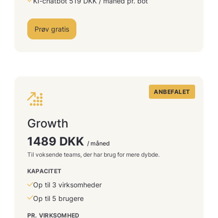
KI-chatbot 519 DKK / måned pr. bot
Prøv gratis
ANBEFALET
Growth
1489 DKK
/ måned
Til voksende teams, der har brug for mere dybde.
KAPACITET
Op til 3 virksomheder
Op til 5 brugere
PR. VIRKSOMHED