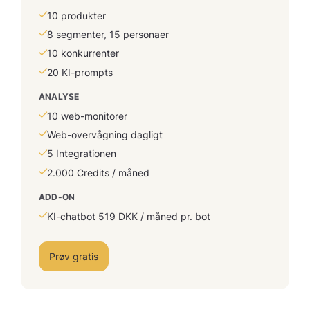
10 produkter
8 segmenter, 15 personaer
10 konkurrenter
20 KI-prompts
ANALYSE
10 web-monitorer
Web-overvågning dagligt
5 Integrationen
2.000 Credits / måned
ADD-ON
KI-chatbot 519 DKK / måned pr. bot
Prøv gratis