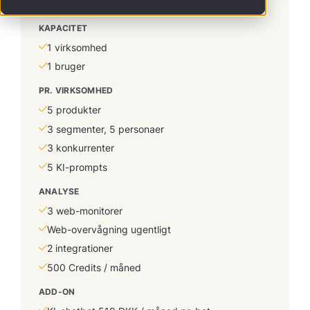
Til enkeltpersoner, der vil i gang.
KAPACITET
1 virksomhed
1 bruger
PR. VIRKSOMHED
5 produkter
3 segmenter, 5 personaer
3 konkurrenter
5 KI-prompts
ANALYSE
3 web-monitorer
Web-overvågning ugentligt
2 integrationer
500 Credits / måned
ADD-ON