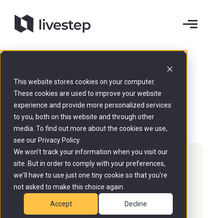
Priser & planer
This website stores cookies on your computer.
These cookies are used to improve your website
Start med den plan, der passer til jeres
experience and provide more personalized services
virksomheds størrelse, og skaler når I vokser.
to you, both on this website and through other
media. To find out more about the cookies we use,
see our Privacy Policy.
We won't track your information when you visit our
site. But in order to comply with your preferences,
we'll have to use just one tiny cookie so that you're
not asked to make this choice again.
Starter
Accept
Decline
669 DKK
/ måned