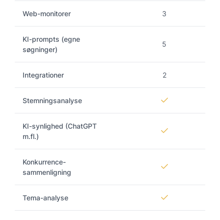
Web-monitorer
3
KI-prompts (egne
5
søgninger)
Integrationer
2
Stemningsanalyse
KI-synlighed (ChatGPT
m.fl.)
Konkurrence-
sammenligning
Tema-analyse