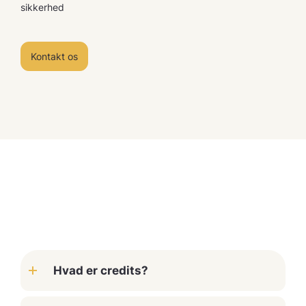
sikkerhed
Kontakt os
Hvad er credits?
Credits er den fælles valuta til KI-