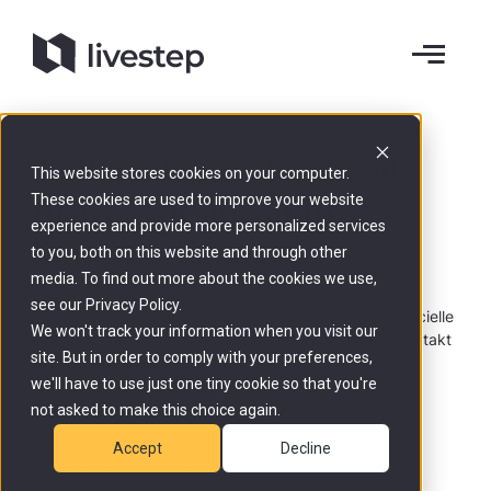
Tidlig adgang. Gratis at
This website stores cookies on your computer.
prøve.
Før alle andre
These cookies are used to improve your website
experience and provide more personalized services
kommer i gang.
to you, both on this website and through other
media. To find out more about the cookies we use,
see our Privacy Policy.
Tilmeld dig nu og få adgang til platformen før den officielle
We won't track your information when you visit our
lancering. Gratis, personligt aktiveret, med direkte kontakt
site. But in order to comply with your preferences,
til produktteamet.
we'll have to use just one tiny cookie so that you're
Det får du i early-access-fasen:
not asked to make this choice again.
Accept
Decline
Fuld platformadgang uden omkostninger
Personlig aktivering af teamet