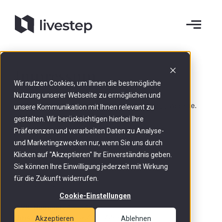
Impressum
Wir nutzen Cookies, um Ihnen die bestmögliche
Nutzung unserer Webseite zu ermöglichen und
Rechtliche Hinweise zum Betreiber der
livestep
Website.
unsere Kommunikation mit Ihnen relevant zu
gestalten. Wir berücksichtigen hierbei Ihre
Präferenzen und verarbeiten Daten zu Analyse-
und Marketingzwecken nur, wenn Sie uns durch
Klicken auf "Akzeptieren" Ihr Einverständnis geben.
livestep ApS
Sie können Ihre Einwilligung jederzeit mit Wirkung
Thistedvej 636
für die Zukunft widerrufen.
9690 Fjerritslev
Cookie-Einstellungen
CVR-Nummer:
43354469
Umsatzsteuer-ID:
DK43354469
Akzeptieren
Ablehnen