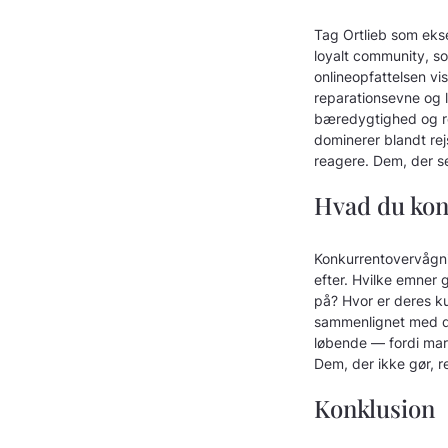
Tag Ortlieb som eks
loyalt community, s
onlineopfattelsen vi
reparationsevne og l
bæredygtighed og rep
dominerer blandt rej
reagere. Dem, der se
Hvad du kon
Konkurrentovervågni
efter. Hvilke emner 
på? Hvor er deres ku
sammenlignet med d
løbende — fordi mark
Dem, der ikke gør, 
Konklusion