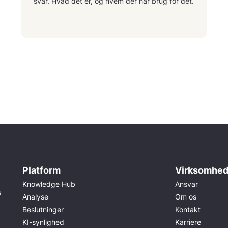
svar. Hvad det er, og hvem der har brug for det.
Platform
Virksomhe
Knowledge Hub
Ansvar
s
Analyse
Om os
Beslutninger
Kontakt
KI-synlighed
Karriere