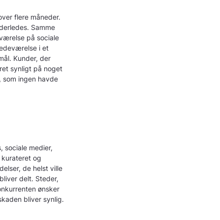
over flere måneder.
anderledes. Samme
eværelse på sociale
tedeværelse i et
mål. Kunder, der
et synligt på noget
ra, som ingen havde
, sociale medier,
 kurateret og
lser, de helst ville
bliver delt. Steder,
onkurrenten ønsker
kaden bliver synlig.