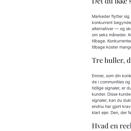
Det du ikke 
Markeder flytter sig
konkurrent begynder 
alternativer — og sk
om seks måneder. Af 
tilbage. Konkurrenten
tilbage koster mange
Tre huller, 
Emner, som din konkur
de i communities og
tidlige signaler, er 
kunder. Disse kunde
signaler, kan du duk
endnu har gjort kra
klart ejer. Den, der 
Hvad en reel