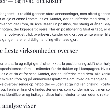
ser — og hvad det koster
 langsomt. Ikke altid gennem store annonceringer, men oftest genne
at eje et emne i communities. Kunder, der er utilfredse med dem, led
river om det i fora, du ikke læser. En position, der stadig er åben i 
nogen, der kiggede tidligere. Når en positionering først er tabt, er 
 har opbygget tillid, overbevist kunder og gjort bestemte emner til si
 gange mere, end tidlig handling ville have gjort.
de fleste virksomheder overser
rent stille og roligt gør til sine. Ikke alle positioneringsskift sker h
 specialiserede fora — måneder før de dukker op i kampagner. Hvis 
du altid et skridt for sent. Kunder, der er utilfredse med dem. Alle konk
r skriver i fora og på anmeldelsesplatforme om, hvad de manglede. 
ke overbevisende op netop dér — uden at gå ind i en priskrig. Positi
v på. I enhver branche findes der emner, som kunder går op i, men 
først identificerer og indtager disse huller, vinder terræn uden direkt
 analyse viser