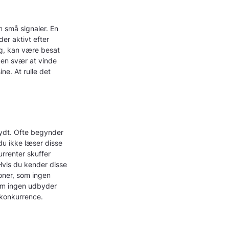
m små signaler. En
er aktivt efter
dag, kan være besat
den svær at vinde
ne. At rulle det
øjlydt. Ofte begynder
du ikke læser disse
urrenter skuffer
Hvis du kender disse
oner, som ingen
som ingen udbyder
e konkurrence.