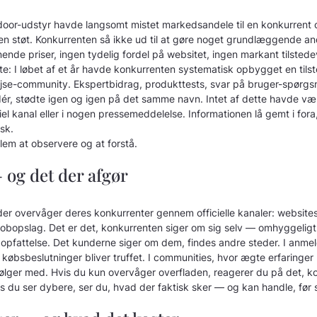
tdoor-udstyr havde langsomt mistet markedsandele til en konkurrent 
n støt. Konkurrenten så ikke ud til at gøre noget grundlæggende 
nende priser, ingen tydelig fordel på websitet, ingen markant tilsted
te: I løbet af et år havde konkurrenten systematisk opbygget en tils
rejse-community. Ekspertbidrag, produkttests, svar på bruger-spørgs
ér, stødte igen og igen på det samme navn. Intet af dette havde vær
iel kanal eller i nogen pressemeddelelse. Informationen lå gemt i fo
sk.
llem at observere og at forstå.
 og det der afgør
er overvåger deres konkurrenter gennem officielle kanaler: websites
jobopslag. Det er det, konkurrenten siger om sig selv — omhyggeligt
n opfattelse. Det kunderne siger om dem, findes andre steder. I anmelde
r købsbeslutninger bliver truffet. I communities, hvor ægte erfaringer 
følger med. Hvis du kun overvåger overfladen, reagerer du på det, k
 du ser dybere, ser du, hvad der faktisk sker — og kan handle, før s