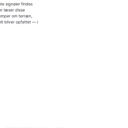
te signaler findes
er læser disse
kæmper om terræn,
lt bliver opfattet — i