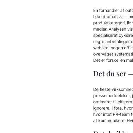
En forhandler af ou
Ikke dramatisk — me
produktkategori, lig
medier. Analysen vis
specialiseret cykel
søgte anbefalinger d
website, nogen offic
overvåget systemati
Det er forskellen me
Det du ser —
De fleste virksomhed
pressemeddelelser, 
optimeret til ekster
ignorere. I fora, hvo
hvor intet PR-team 
at kommunikere. Hvis